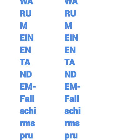
WA
WA
RU
RU
M
M
EIN
EIN
EN
EN
TA
TA
ND
ND
EM-
EM-
Fall
Fall
schi
schi
rms
rms
pru
pru