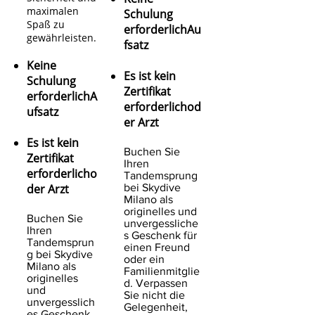
maximalen
Schulung
Spaß zu
erforderlich
Au
gewährleisten.
fsatz
Keine
Es ist kein
Schulung
Zertifikat
erforderlich
A
erforderlich
od
ufsatz
er Arzt
Es ist kein
Buchen Sie
Zertifikat
Ihren
erforderlich
o
Tandemsprung
der Arzt
bei Skydive
Milano als
originelles und
Buchen Sie
unvergessliche
Ihren
s Geschenk für
Tandemsprun
einen Freund
g bei Skydive
oder ein
Milano als
Familienmitglie
originelles
d
. Verpassen
und
Sie nicht die
unvergesslich
Gelegenheit,
es Geschenk