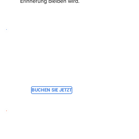
Erinnerung bleiben wird.
SKYDIVING TANDEM
In Woche:
180 €
In Woche:
BUCHEN SIE JETZT
SKYDIVING TANDEM
In Woche: