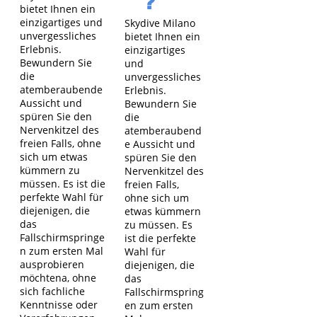
?
bietet Ihnen ein
einzigartiges und
Skydive Milano
unvergessliches
bietet Ihnen ein
Erlebnis.
einzigartiges
Bewundern Sie
und
die
unvergessliches
atemberaubende
Erlebnis.
Aussicht und
Bewundern Sie
spüren Sie den
die
Nervenkitzel des
atemberaubend
freien Falls, ohne
e Aussicht und
sich um etwas
spüren Sie den
kümmern zu
Nervenkitzel des
müssen. Es ist die
freien Falls,
perfekte Wahl für
ohne sich um
diejenigen, die
etwas kümmern
das
zu müssen. Es
Fallschirmspringe
ist die perfekte
n zum ersten Mal
Wahl für
ausprobieren
diejenigen, die
möchten
a, ohne
das
sich fachliche
Fallschirmspring
Kenntnisse oder
en zum ersten