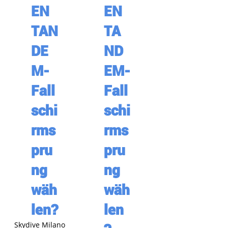
EN
EN
TAN
TA
DE
ND
M-
EM-
Fall
Fall
schi
schi
rms
rms
pru
pru
ng
ng
wäh
wäh
len?
len
Skydive Milano