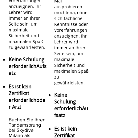
Vorerfahrungen
Mal
anzueignen. Ihr
ausprobieren
Lehrer wird
möchten
a, ohne
immer an Ihrer
sich fachliche
Seite sein, um
Kenntnisse oder
maximale
Vorerfahrungen
Sicherheit und
anzueignen. Ihr
maximalen Spaß
Lehrer wird
zu gewährleisten.
immer an Ihrer
Seite sein, um
Keine Schulung
maximale
Sicherheit und
erforderlich
Aufs
maximalen Spaß
atz
zu
gewährleisten.
Es ist kein
Zertifikat
Keine
erforderlich
ode
Schulung
r Arzt
erforderlich
Au
fsatz
Buchen Sie Ihren
Tandemsprung
Es ist kein
bei Skydive
Zertifikat
Milano als