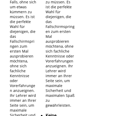
Falls, ohne sich
zu müssen. Es
um etwas
ist die perfekte
kümmern zu
Wahl für
müssen. Es ist
diejenigen, die
die perfekte
das
Wahl für
Fallschirmspring
diejenigen, die
en zum ersten
das
Mal
Fallschirmspri
ausprobieren
ngen zum
möchten
a, ohne
ersten Mal
sich fachliche
ausprobieren
Kenntnisse oder
möchten
a,
Vorerfahrungen
ohne sich
anzueignen. Ihr
fachliche
Lehrer wird
Kenntnisse
immer an Ihrer
oder
Seite sein, um
Vorerfahrunge
maximale
n anzueignen.
Sicherheit und
Ihr Lehrer wird
maximalen Spaß
immer an Ihrer
zu
Seite sein, um
gewährleisten.
maximale
Sicherheit und
Keine