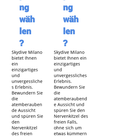
ng
ng
wäh
wäh
len
len
?
?
Skydive Milano
Skydive Milano
bietet Ihnen
bietet Ihnen ein
ein
einzigartiges
einzigartiges
und
und
unvergessliches
unvergessliche
Erlebnis.
s Erlebnis.
Bewundern Sie
Bewundern Sie
die
die
atemberaubend
atemberauben
e Aussicht und
de Aussicht
spüren Sie den
und spüren Sie
Nervenkitzel des
den
freien Falls,
Nervenkitzel
ohne sich um
des freien
etwas kümmern